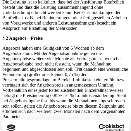
Die Leistung ist so kalkuliert, dass bei der Ausführung Baufreiheit
besteht und dass die Leistung zusammenhängend ohne
Unterbrechung erbracht werden kann. Bei Einschränkungen der
Baufreiheit
(z.B. bei Behinderungen, nicht fertiggestellten Arbeiten
von Vorgewerke und anderen Leistungsstörungen) besteht ein
Anspruch auf Erstattung der Mehrkosten.
§ 2
Angebot – Preise
Angebote haben eine Gültigkeit von 6 Wochen ab dem
Angebotsdatum. Mit der Angebotsannahme gelten die
Angebotspreise weitere vier Monate als Vertragspreise, wenn bei
Angebotsabgabe noch nicht feststeht, wann die Maßnahme
begonnen und abgeschlossen sein soll. Tritt danach eine wesentliche
Veränderung (größer oder kleiner 0,75 %) der
Preisermittlungsgrundlage im Bereich Lohnkosten ein, erhöht bzw.
verringert sich der Angebotspreis in angemessenem Umfang.
Vorbehaltlich eines jeder Partei zustehenden Einzelfallnachweises
beträgt die Preisänderung 0,85% je 1% Lohnkostenänderung. Steht
bei Angebotsabgabe fest, bis wann die Maßnahmen abgeschlossen
sein sollen, gelten die Angebotspreise bis zu diesem Zeitpunkt und
erhöhen sich nach weiteren zwei Monaten nach dem vorgenannten
Parameter.
Eine Umsatzsteuererhöhung kann an den Auftraggeber