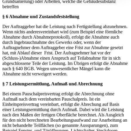
Grundsanierung) oder Arbeiten, welche die Gebäudesubstanz
betreffen
§ 6
Abnahme und Zustandsfeststellung
Der Auftraggeber hat die Leistung nach Fertigstellung abzunehmen.
Wenn nichts anderesvereinbart wird (zum Beispiel eine förmliche
Abnahme durch Abnahmeprotokoll), erfolgt die Abnahme auch
durch Ingebrauchnahme des Gewerks oder, wenn der
Auftragnehmer dem Auftraggeber eine Frist zur Abnahme gesetzt
hat, mit Ablauf dieser
Frist. Der Aufragnehmer hat vor der
(Schluss-)Abnahme einen Anspruch auf Teilabnahme für in sich
abgeschlossene Teile der Leistung. Im Übrigen erfolgt die Abnahme
nach § 640 BGB. Wegen unwesentlicher Mängel kann die
Abnahme nicht verweigert werden.
§ 7
Leistungsermittlung, Aufmaß und Abrechnung
Bei einem Pauschalpreisvertrag erfolgt die Abrechnung ohne
Aufmaß nach dem vereinbarten Pauschalpreis. Ist ein
Einheitspreisvertrag vereinbart, erfolgt die Abrechung auf Basis
einer Leistungsermittlung durch Aufmaß. Dabei wird die Leistung
nach den Maßen der fertigen Oberfläche berechnet. Als Ausgleich
für den nicht berechneten Bearbeitungsaufwand zur Anarbeitung an
nicht behandelte Teilflächen (so genannte Aussparungen), zum
Beispiel Fenster- und Türöffnungen, Lichtschalter, Steckdosen,