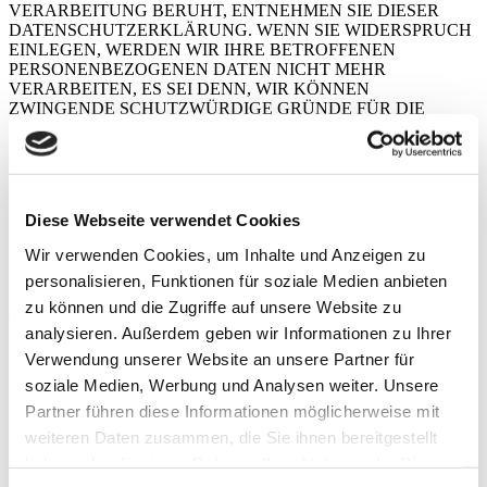
VERARBEITUNG BERUHT, ENTNEHMEN SIE DIESER
DATENSCHUTZERKLÄRUNG. WENN SIE WIDERSPRUCH
EINLEGEN, WERDEN WIR IHRE BETROFFENEN
PERSONENBEZOGENEN DATEN NICHT MEHR
VERARBEITEN, ES SEI DENN, WIR KÖNNEN
ZWINGENDE SCHUTZWÜRDIGE GRÜNDE FÜR DIE
VERARBEITUNG NACHWEISEN, DIE IHRE INTERESSEN,
RECHTE UND FREIHEITEN ÜBERWIEGEN ODER DIE
VERARBEITUNG DIENT DER GELTENDMACHUNG,
AUSÜBUNG ODER VERTEIDIGUNG VON
RECHTSANSPRÜCHEN (WIDERSPRUCH NACH ART. 21
Diese Webseite verwendet Cookies
ABS. 1 DSGVO).
Wir verwenden Cookies, um Inhalte und Anzeigen zu
WERDEN IHRE PERSONENBEZOGENEN DATEN
personalisieren, Funktionen für soziale Medien anbieten
VERARBEITET, UM DIREKTWERBUNG ZU BETREIBEN,
SO HABEN SIE DAS RECHT, JEDERZEIT WIDERSPRUCH
zu können und die Zugriffe auf unsere Website zu
GEGEN DIE VERARBEITUNG SIE BETREFFENDER
analysieren. Außerdem geben wir Informationen zu Ihrer
PERSONENBEZOGENER DATEN ZUM ZWECKE
Verwendung unserer Website an unsere Partner für
DERARTIGER WERBUNG EINZULEGEN; DIES GILT AUCH
FÜR DAS PROFILING, SOWEIT ES MIT SOLCHER
soziale Medien, Werbung und Analysen weiter. Unsere
DIREKTWERBUNG IN VERBINDUNG STEHT. WENN SIE
Partner führen diese Informationen möglicherweise mit
WIDERSPRECHEN, WERDEN IHRE
weiteren Daten zusammen, die Sie ihnen bereitgestellt
PERSONENBEZOGENEN DATEN ANSCHLIESSEND NICHT
MEHR ZUM ZWECKE DER DIREKTWERBUNG
haben oder die sie im Rahmen Ihrer Nutzung der Dienste
VERWENDET (WIDERSPRUCH NACH ART. 21 ABS. 2