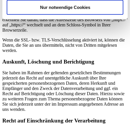
Übertragung vertraulicher Inhalte, wie zum Beispiel Bestellungen
Nur notwendige Cookies
oder Anfragen, die Sie an uns als Seitenbetreiber senden, eine SSL-
bzw. TLS-Verschlüsselung. Eine verschlüsselte Verbindung
erkennen Sie daran, dass die Adresszeile des Browsers von „https://“
auf „https://“ wechselt und an dem Schloss-Symbol in Ihrer
Browserzeile.
Wenn die SSL- bzw. TLS-Verschlüsselung aktiviert ist, können die
Daten, die Sie an uns übermitteln, nicht von Dritten mitgelesen
werden.
Auskunft, Löschung und Berichtigung
Sie haben im Rahmen der geltenden gesetzlichen Bestimmungen
jederzeit das Recht auf unentgeltliche Auskunft über Ihre
gespeicherten personenbezogenen Daten, deren Herkunft und
Empfänger und den Zweck der Datenverarbeitung und ggf. ein
Recht auf Berichtigung oder Löschung dieser Daten. Hierzu sowie
zu weiteren Fragen zum Thema personenbezogene Daten können
Sie sich jederzeit unter der im Impressum angegebenen Adresse an
uns wenden.
Recht auf Einschränkung der Verarbeitung